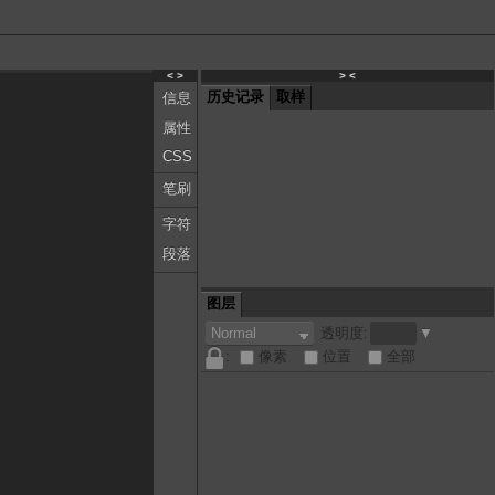
< >
> <
历史记录
取样
信息
属性
CSS
笔刷
字符
段落
图层
透明度:
▼
:
像素
位置
全部