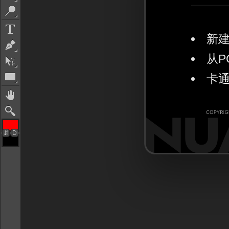
新建
从P
卡通
⇵
D