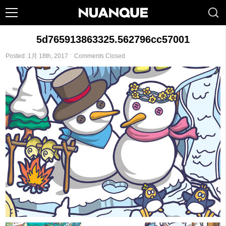
5d765913863325.562796cc57001
Posted: 1月 18th, 2017 ˑ
Comments Closed