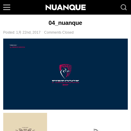
04_nuanque
Posted: 1月 22nd, 2017 ˑ
Comments Closed