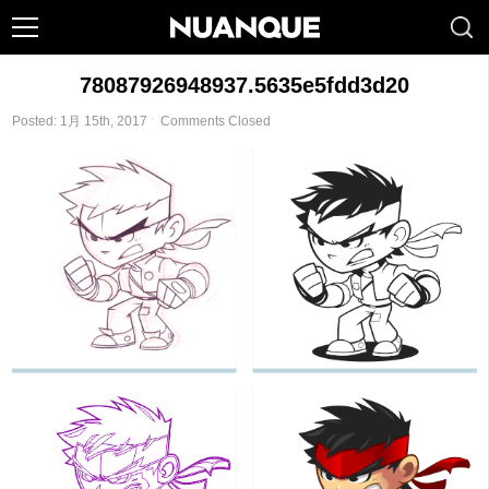
78087926948937.5635e5fdd3d20
Posted: 1月 15th, 2017 ˑ
Comments Closed