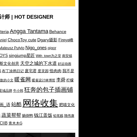
师 | HOT DESIGNER
Angga Tantama
teria
Behance
ChocoToy cute
Dgary摄影
Fireye峰
niel
Nigo_ones
Mateusz Putylo
qigor
singjump星匠
OYS
With_town为之堂
南安镇
天空之城的下水道
斯文化创意
好运动画
鸦
废宅君
怪肉肉
布丁涂鸦日记
度灵因
我不是
暖雀网
李舜
柠檬
敌的小文
暖雀设计林博哲
狂奔的包子插画铺
里域品牌
牛小韩
网络收集
站酷
画_语
肥喵文化
蔬菜帮帮
钱江盖饭
躺倒鸭
淋
铅笔贱
隋伟康
IIB
青木木G