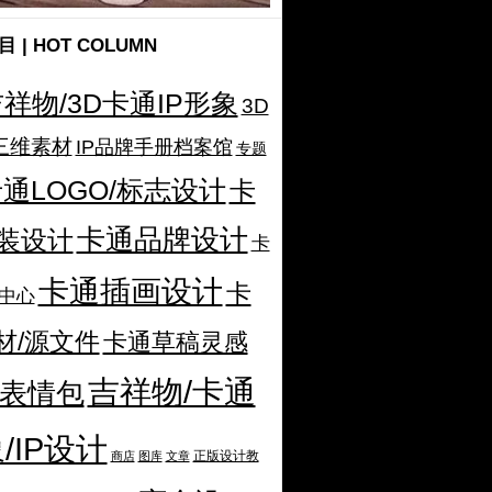
 | HOT COLUMN
吉祥物/3D卡通IP形象
3D
三维素材
IP品牌手册档案馆
专题
通LOGO/标志设计
卡
卡通品牌设计
装设计
卡
卡通插画设计
卡
中心
材/源文件
卡通草稿灵感
吉祥物/卡通
表情包
/IP设计
正版设计教
商店
图库
文章