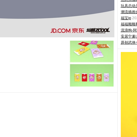
玩具总动
潮流插画
福宝ip
2
福福顺顺
流浪狗-阿
安居宁巢
原创武侠