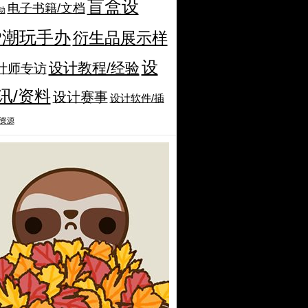
盲盒设
电子书籍/文档
动
IP潮玩手办
衍生品展示样
设
设计教程/经验
计师专访
讯/资料
设计赛事
设计软件/插
资源