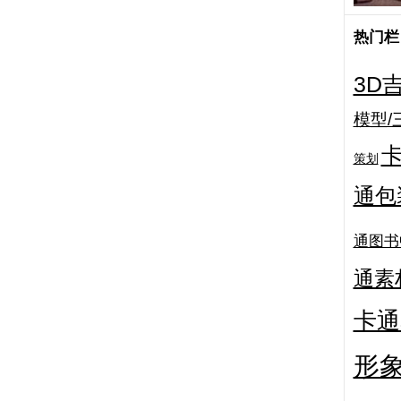
热门栏目
3D
模型/
卡
策划
通包
通图书
通素
卡通
形象