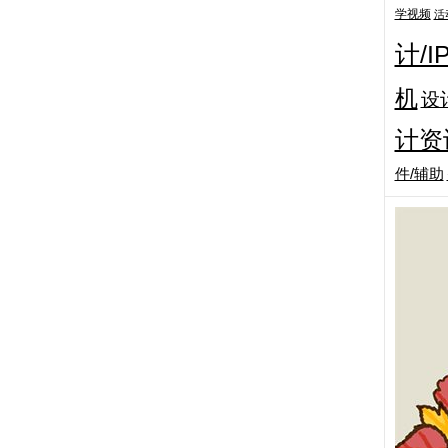
学视频
活
计/
机
设
计资
件/辅助