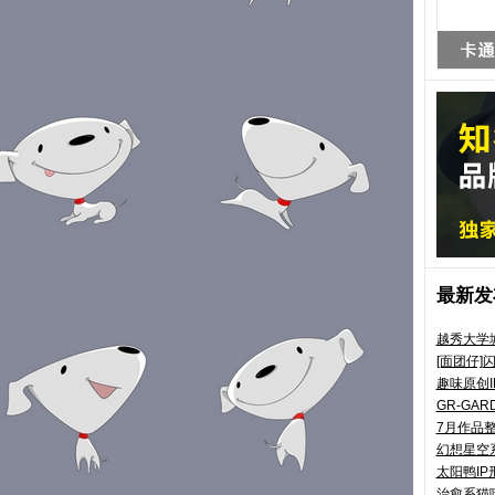
最新发布
越秀大学
[面团仔]
趣味原创I
GR-GA
7月作品
幻想星空系
太阳鸭IP
治愈系猫