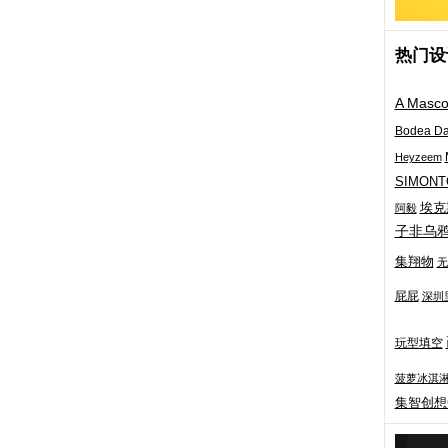
热门设计
A Masco
Bodea Da
Heyzeem
SIMONT
埃克
阿毅
子非乌
集翔物
无
屁屁
深圳
玩型填空
菠萝冰淇
集智创想C