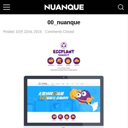
00_nuanque
Posted: 10月 22nd, 2016 ˑ
Comments Closed