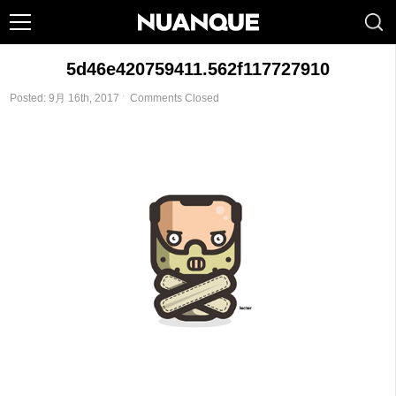
5d46e420759411.562f117727910
Posted: 9月 16th, 2017 ˑ
Comments Closed