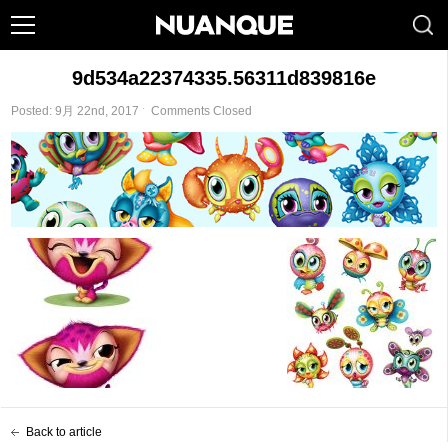
9d534a22374335.56311d839816e
Posted: 9月 22nd, 2017 ˑ
Comments Closed
Back to article